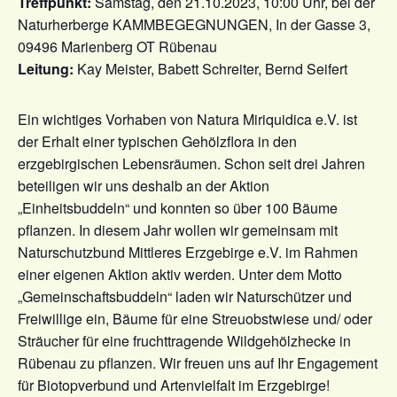
Treffpunkt:
Samstag, den 21.10.2023, 10:00 Uhr, bei der
Naturherberge KAMMBEGEGNUNGEN, In der Gasse 3,
09496 Marienberg OT Rübenau
Leitung:
Kay Meister, Babett Schreiter, Bernd Seifert
Ein wichtiges Vorhaben von Natura Miriquidica e.V. ist
der Erhalt einer typischen Gehölzflora in den
erzgebirgischen Lebensräumen. Schon seit drei Jahren
beteiligen wir uns deshalb an der Aktion
„Einheitsbuddeln“ und konnten so über 100 Bäume
pflanzen. In diesem Jahr wollen wir gemeinsam mit
Naturschutzbund Mittleres Erzgebirge e.V. im Rahmen
einer eigenen Aktion aktiv werden. Unter dem Motto
„Gemeinschaftsbuddeln“ laden wir Naturschützer und
Freiwillige ein, Bäume für eine Streuobstwiese und/ oder
Sträucher für eine fruchttragende Wildgehölzhecke in
Rübenau zu pflanzen. Wir freuen uns auf Ihr Engagement
für Biotopverbund und Artenvielfalt im Erzgebirge!